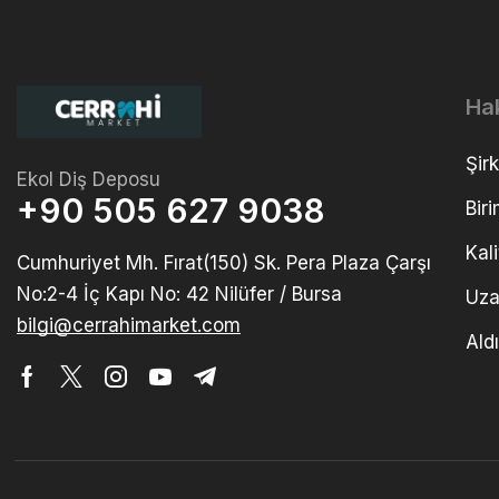
Ha
Şirk
Ekol Diş Deposu
+90 505 627 9038
Biri
Kal
Cumhuriyet Mh. Fırat(150) Sk. Pera Plaza Çarşı
No:2-4 İç Kapı No: 42 Nilüfer / Bursa
Uza
bilgi@cerrahimarket.com
Ald