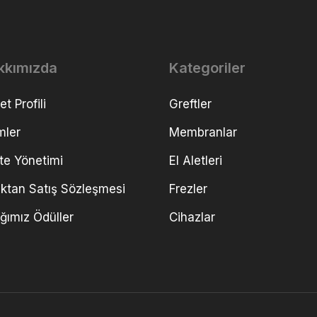
kkımızda
Kategoriler
et Profili
Greftler
mler
Membranlar
ite Yönetimi
El Aletleri
ktan Satış Sözleşmesi
Frezler
ığımız Ödüller
Cihazlar