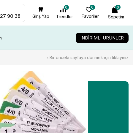
0
0
0
27 90 38
Giriş Yap
Favoriler
Trendler
Sepetim
m
İNDİRİMLİ ÜRÜNLER
Bir önceki sayfaya dönmek için tıklayınız