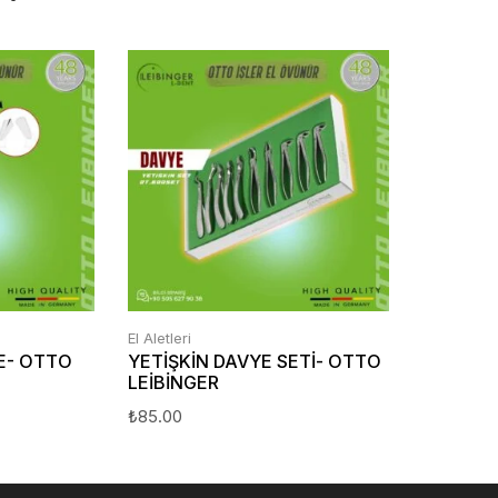
El Aletleri
E- OTTO
YETİŞKİN DAVYE SETİ- OTTO
LEİBİNGER
₺
85.00