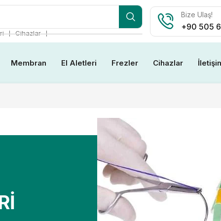
Bize Ulaş!
+90 505 6
❘
❘
ri
Cihazlar
Membran
El Aletleri
Frezler
Cihazlar
İletişi
Rİ