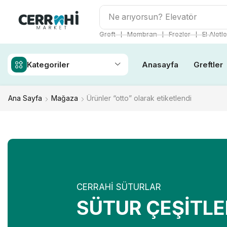
Ne arıyorsun?
Frez
❘
❘
❘
Greft
Membran
Frezler
El Aletle
Kategoriler
Anasayfa
Greftler
Ana Sayfa
Mağaza
Ürünler “otto” olarak etiketlendi
CERRAHİ SÜTURLAR
SÜTUR ÇEŞİTLE