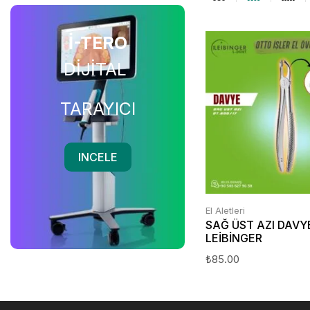
İ-TERO
DİJİTAL
TARAYICI
INCELE
El Aletleri
SAĞ ÜST AZI DAVY
LEİBİNGER
₺
85.00